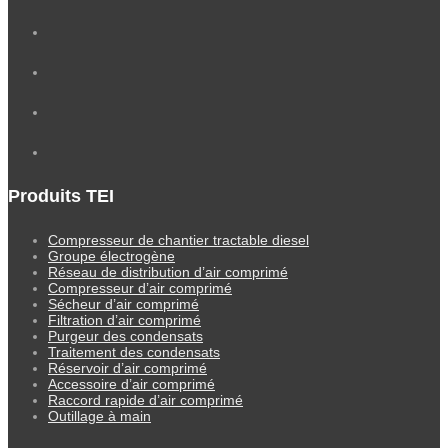
Produits TEI
Compresseur de chantier tractable diesel
Groupe électrogène
Réseau de distribution d’air comprimé
Compresseur d’air comprimé
Sécheur d’air comprimé
Filtration d’air comprimé
Purgeur des condensats
Traitement des condensats
Réservoir d’air comprimé
Accessoire d’air comprimé
Raccord rapide d’air comprimé
Outillage à main