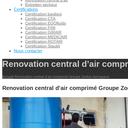
Renovation central d’air
Entretien sécheur
Certifications
Certification baglioni
Certification CTA
Certification EQOfluids
Certification FINI
Certification GIRAIR
Certification MEDICAIR
Certification ROTAIR
Certification Stäubli
Nous contacter
Renovation central d’air com
Accueil
Renovation central d’air comprimé Groupe Zodiac Aerospace
Renovation central d’air comprimé Groupe Z