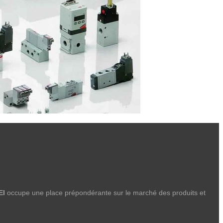
EI
occupe une place prépondérante sur le marché des produits et