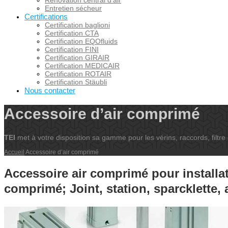
Renovation central d’air
Entretien sécheur
Certifications
Certification baglioni
Certification CTA
Certification EQOfluids
Certification FINI
Certification GIRAIR
Certification MEDICAIR
Certification ROTAIR
Certification Stäubli
Nous contacter
Accessoire d’air comprimé
TEI
met à votre disposition sa gamme pour les vérins, raccords, filtre 
Accueil
Accessoire d’air comprimé
Accessoire air comprimé pour installat
comprimé; Joint, station, sparcklette,