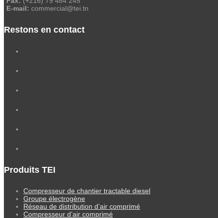
Fax:
(+216) 79 484 245
E-mail:
commercial@tei.tn
Restons en contact
Produits TEI
Compresseur de chantier tractable diesel
Groupe électrogène
Réseau de distribution d’air comprimé
Compresseur d’air comprimé