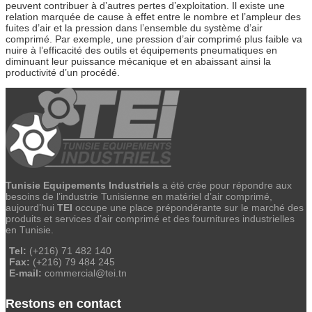
peuvent contribuer à d’autres pertes d’exploitation. Il existe une
relation marquée de cause à effet entre le nombre et l’ampleur des
fuites d’air et la pression dans l’ensemble du système d’air
comprimé. Par exemple, une pression d’air comprimé plus faible va
nuire à l’efficacité des outils et équipements pneumatiques en
diminuant leur puissance mécanique et en abaissant ainsi la
productivité d’un procédé.
Tunisie Equipements Industriels
a été crée pour répondre aux
besoins de l’industrie Tunisienne en matériel d’air comprimé,
aujourd’hui
TEI
occupe une place prépondérante sur le marché des
produits et services d’air comprimé et des fournitures industrielles
en Tunisie.
Tel:
(+216) 71 482 140
Fax:
(+216) 79 484 245
E-mail:
commercial@tei.tn
Restons en contact