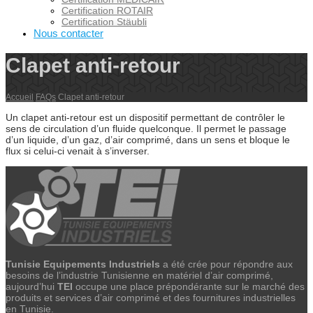
Certification ROTAIR
Certification Stäubli
Nous contacter
Clapet anti-retour
Accueil
FAQs
Clapet anti-retour
Un clapet anti-retour est un dispositif permettant de contrôler le
sens de circulation d’un fluide quelconque. Il permet le passage
d’un liquide, d’un gaz, d’air comprimé, dans un sens et bloque le
flux si celui-ci venait à s’inverser.
Tunisie Equipements Industriels
a été crée pour répondre aux
besoins de l’industrie Tunisienne en matériel d’air comprimé,
aujourd’hui
TEI
occupe une place prépondérante sur le marché des
produits et services d’air comprimé et des fournitures industrielles
en Tunisie.