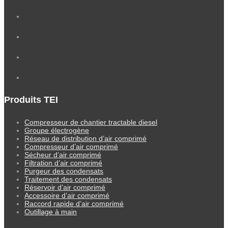
Produits TEI
Compresseur de chantier tractable diesel
Groupe électrogène
Réseau de distribution d’air comprimé
Compresseur d’air comprimé
Sécheur d’air comprimé
Filtration d’air comprimé
Purgeur des condensats
Traitement des condensats
Réservoir d’air comprimé
Accessoire d’air comprimé
Raccord rapide d’air comprimé
Outillage à main